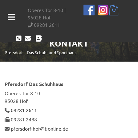
Zum Inhalt springen
Obe­res Tor 8-10 |
95028 Hof
09281 2611




KONTAKT
Pfersdorf – Das Schuh- und Sporthaus
Pfers­dorf Das Schuh­haus
Obe­res Tor 8-10
95028 Hof
09281 2611

09281 2488

pfers­dorf-hof@​t-​online.​de
